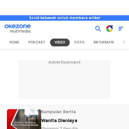
Scroll kebawah untuk membaca artikel
HOME
PODCAST
VIDEO
FOTO
INFOGRAFIS
TV
Advertisement
Kumpulan Berita
Wanita Dianiaya