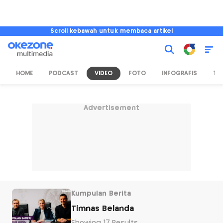
Scroll kebawah untuk membaca artikel
HOME
PODCAST
VIDEO
FOTO
INFOGRAFIS
TV
Advertisement
Kumpulan Berita
Timnas Belanda