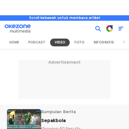
Scroll kebawah untuk membaca artikel
HOME
PODCAST
VIDEO
FOTO
INFOGRAFIS
TV
Advertisement
Kumpulan Berita
Sepakbola