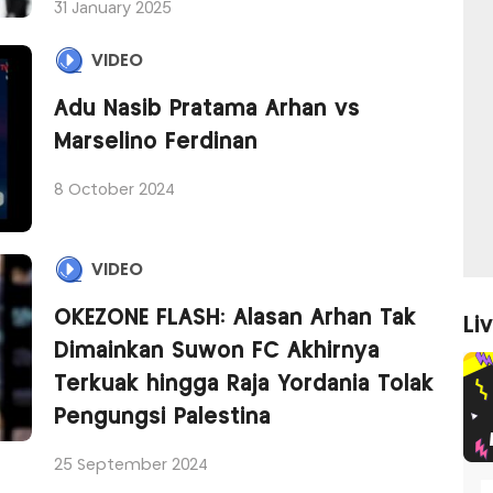
31 January 2025
VIDEO
Adu Nasib Pratama Arhan vs
Marselino Ferdinan
8 October 2024
VIDEO
OKEZONE FLASH: Alasan Arhan Tak
Li
Dimainkan Suwon FC Akhirnya
Terkuak hingga Raja Yordania Tolak
Pengungsi Palestina
25 September 2024