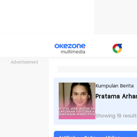
Advertisement
Kumpulan Berita
Pratama Arha
Showing 19 result