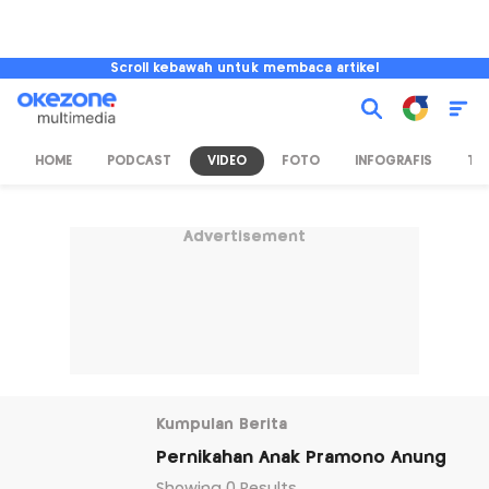
Scroll kebawah untuk membaca artikel
HOME
PODCAST
VIDEO
FOTO
INFOGRAFIS
TV
Advertisement
Kumpulan Berita
Pernikahan Anak Pramono Anung