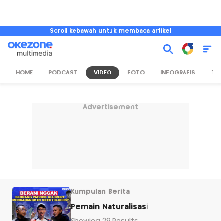
Scroll kebawah untuk membaca artikel
HOME
PODCAST
VIDEO
FOTO
INFOGRAFIS
TV
Advertisement
Kumpulan Berita
Pemain Naturalisasi