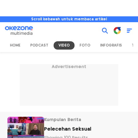
Scroll kebawah untuk membaca artikel
HOME
PODCAST
VIDEO
FOTO
INFOGRAFIS
TV
Advertisement
Kumpulan Berita
Pelecehan Seksual