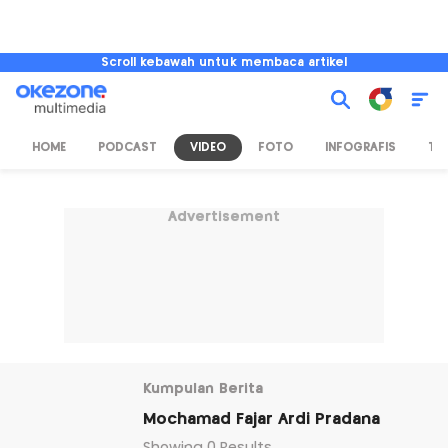
Scroll kebawah untuk membaca artikel
HOME
PODCAST
VIDEO
FOTO
INFOGRAFIS
TV
Advertisement
Kumpulan Berita
Mochamad Fajar Ardi Pradana