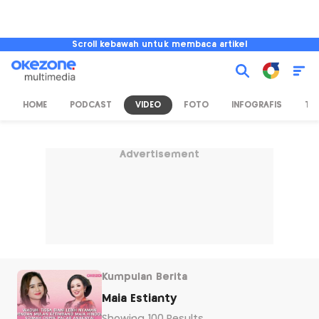
Scroll kebawah untuk membaca artikel
HOME
PODCAST
VIDEO
FOTO
INFOGRAFIS
TV
Advertisement
Kumpulan Berita
Maia Estianty