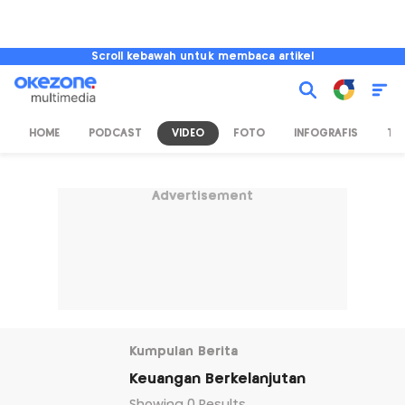
Scroll kebawah untuk membaca artikel
HOME
PODCAST
VIDEO
FOTO
INFOGRAFIS
TV
Advertisement
Kumpulan Berita
Keuangan Berkelanjutan