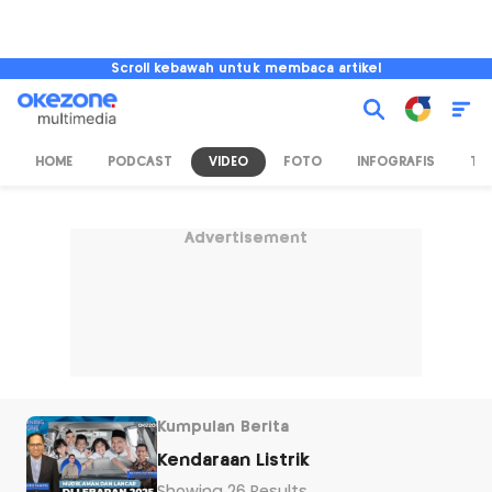
Scroll kebawah untuk membaca artikel
HOME
PODCAST
VIDEO
FOTO
INFOGRAFIS
TV
Advertisement
Kumpulan Berita
Kendaraan Listrik