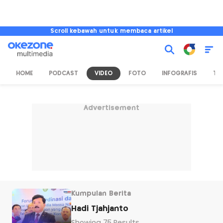
Scroll kebawah untuk membaca artikel
HOME
PODCAST
VIDEO
FOTO
INFOGRAFIS
TV
Advertisement
Kumpulan Berita
Hadi Tjahjanto