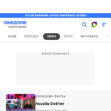
Scroll kebawah untuk membaca artikel
HOME
PODCAST
VIDEO
FOTO
INFOGRAFIS
TV
Advertisement
Kumpulan Berita
Asusila Dokter