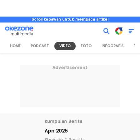
Scroll kebawah untuk membaca artikel
HOME
PODCAST
VIDEO
FOTO
INFOGRAFIS
TV
Advertisement
Kumpulan Berita
Apn 2025