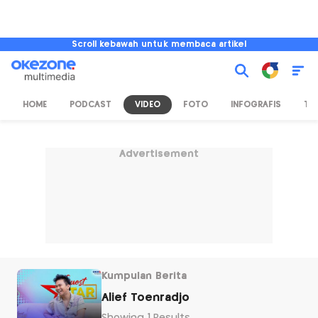
Scroll kebawah untuk membaca artikel
HOME
PODCAST
VIDEO
FOTO
INFOGRAFIS
TV
Advertisement
Kumpulan Berita
Alief Toenradjo