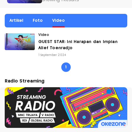
Showing 1 Results
Artikel
Foto
Video
Video
GUEST STAR: Ini Harapan dan Impian
Alief Toenradjo
1 September 2024
1
Radio Streaming