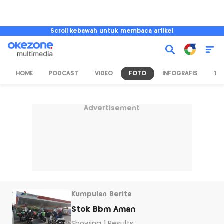
Scroll kebawah untuk membaca artikel
HOME
PODCAST
VIDEO
FOTO
INFOGRAFIS
TV
Advertisement
Kumpulan Berita
Stok Bbm Aman