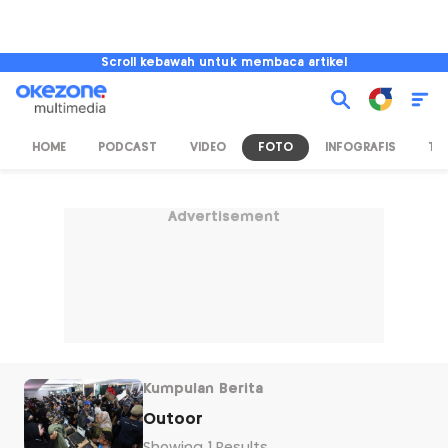
Scroll kebawah untuk membaca artikel
HOME
PODCAST
VIDEO
FOTO
INFOGRAFIS
TV
Advertisement
Kumpulan Berita
Outoor