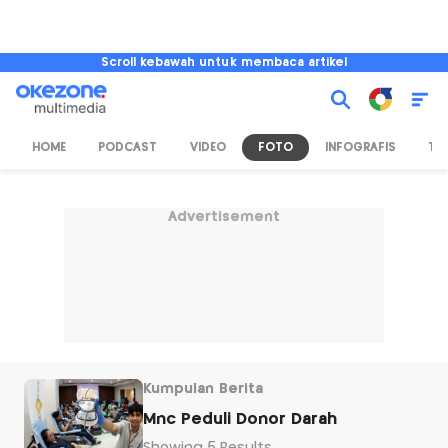
Scroll kebawah untuk membaca artikel
HOME
PODCAST
VIDEO
FOTO
INFOGRAFIS
TV
Advertisement
Kumpulan Berita
Mnc Peduli Donor Darah