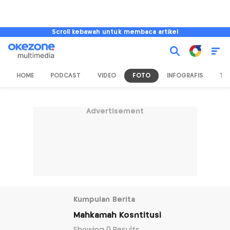
Scroll kebawah untuk membaca artikel
HOME
PODCAST
VIDEO
FOTO
INFOGRAFIS
TV
Advertisement
Kumpulan Berita
Mahkamah Kosntitusi