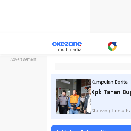
Advertisement
Kumpulan Berita
Kpk Tahan Bup
Showing 1 results