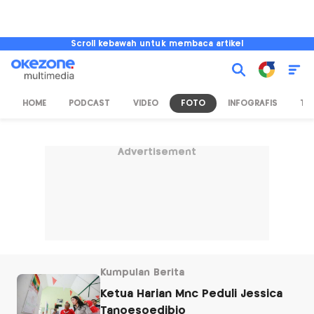
Scroll kebawah untuk membaca artikel
HOME
PODCAST
VIDEO
FOTO
INFOGRAFIS
TV
Advertisement
Kumpulan Berita
Ketua Harian Mnc Peduli Jessica
Tanoesoedibjo