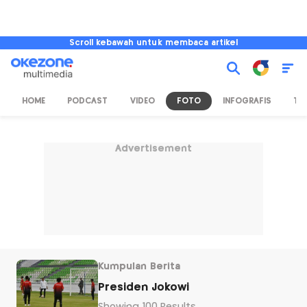
Scroll kebawah untuk membaca artikel
HOME
PODCAST
VIDEO
FOTO
INFOGRAFIS
TV
Advertisement
Kumpulan Berita
Presiden Jokowi