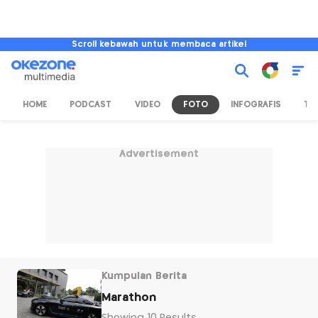
Scroll kebawah untuk membaca artikel
HOME
PODCAST
VIDEO
FOTO
INFOGRAFIS
TV
Advertisement
Kumpulan Berita
Marathon