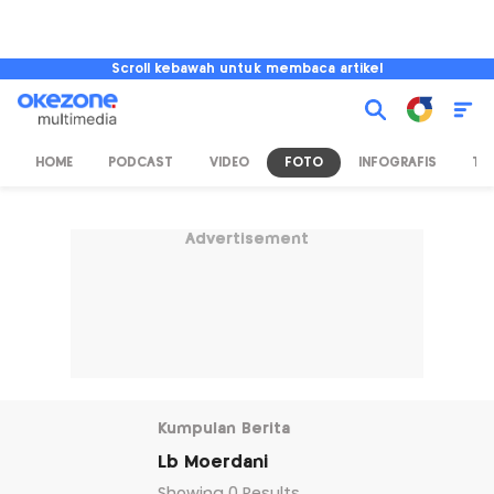
Scroll kebawah untuk membaca artikel
HOME
PODCAST
VIDEO
FOTO
INFOGRAFIS
TV
Advertisement
Kumpulan Berita
Lb Moerdani