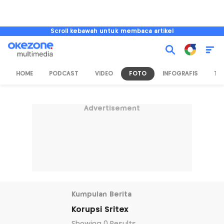
Scroll kebawah untuk membaca artikel
HOME
PODCAST
VIDEO
FOTO
INFOGRAFIS
TV
Advertisement
Kumpulan Berita
Korupsi Sritex