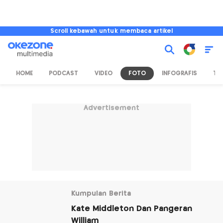
Scroll kebawah untuk membaca artikel
HOME
PODCAST
VIDEO
FOTO
INFOGRAFIS
TV
Advertisement
Kumpulan Berita
Kate Middleton Dan Pangeran
William