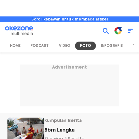
Scroll kebawah untuk membaca artikel
HOME
PODCAST
VIDEO
FOTO
INFOGRAFIS
TV
Advertisement
Kumpulan Berita
Bbm Langka