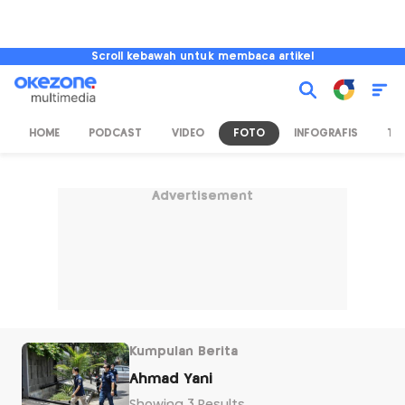
Scroll kebawah untuk membaca artikel
HOME
PODCAST
VIDEO
FOTO
INFOGRAFIS
TV
Advertisement
Kumpulan Berita
Ahmad Yani