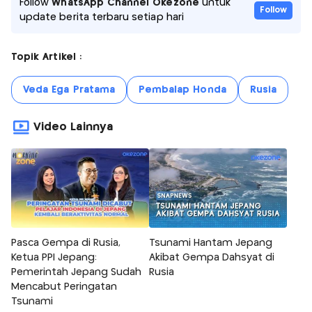
Follow
WhatsApp Channel Okezone
untuk
Follow
update berita terbaru setiap hari
Topik Artikel :
Veda Ega Pratama
Pembalap Honda
Rusia
Video Lainnya
Pasca Gempa di Rusia,
Tsunami Hantam Jepang
Ketua PPI Jepang:
Akibat Gempa Dahsyat di
Pemerintah Jepang Sudah
Rusia
Mencabut Peringatan
Tsunami