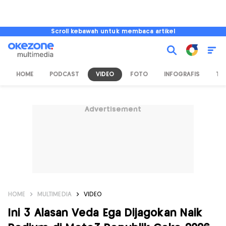
Scroll kebawah untuk membaca artikel
HOME
PODCAST
VIDEO
FOTO
INFOGRAFIS
TV
Advertisement
HOME
MULTIMEDIA
VIDEO
Ini 3 Alasan Veda Ega Dijagokan Naik