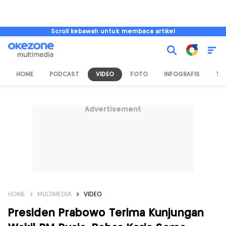
Scroll kebawah untuk membaca artikel
HOME
PODCAST
VIDEO
FOTO
INFOGRAFIS
TV
Advertisement
HOME
MULTIMEDIA
VIDEO
Presiden Prabowo Terima Kunjungan