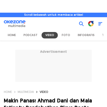
Scroll kebawah untuk membaca artikel
HOME
PODCAST
VIDEO
FOTO
INFOGRAFIS
TV
Advertisement
HOME
MULTIMEDIA
VIDEO
Makin Panas! Ahmad Dani dan Maia