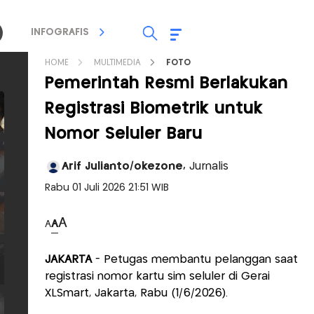
INFOGRAFIS
TV STREAMING
RADIO
HOME
MULTIMEDIA
FOTO
Pemerintah Resmi Berlakukan
Registrasi Biometrik untuk
Nomor Seluler Baru
Arif Julianto/okezone,
Jurnalis
Rabu 01 Juli 2026 21:51 WIB
A
A
A
JAKARTA
- Petugas membantu pelanggan saat
registrasi nomor kartu sim seluler di Gerai
XLSmart, Jakarta, Rabu (1/6/2026).