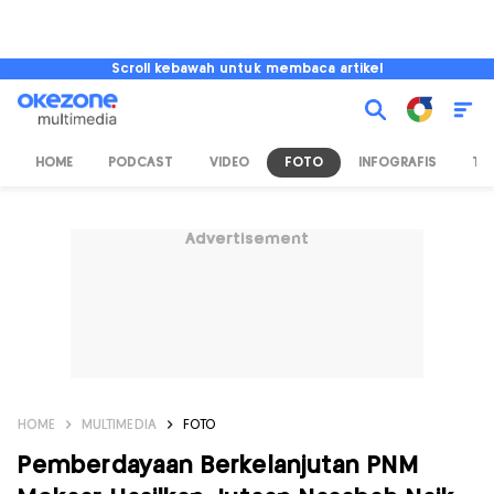
Scroll kebawah untuk membaca artikel
HOME
PODCAST
VIDEO
FOTO
INFOGRAFIS
TV
Advertisement
HOME
MULTIMEDIA
FOTO
Pemberdayaan Berkelanjutan PNM