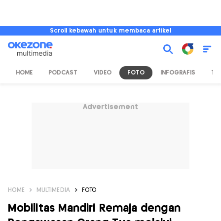
Scroll kebawah untuk membaca artikel
HOME
PODCAST
VIDEO
FOTO
INFOGRAFIS
TV
Advertisement
HOME
MULTIMEDIA
FOTO
Mobilitas Mandiri Remaja dengan