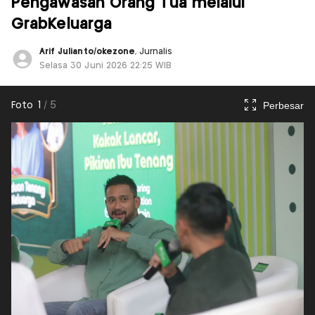
Pengawasan Orang Tua melalui
GrabKeluarga
Arif Julianto/okezone
, Jurnalis
Selasa 30 Juni 2026 22:25 WIB
Perbesar
Foto
1
/
5