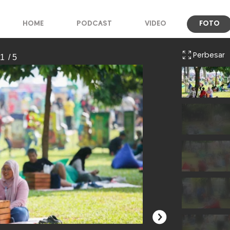
HOME
PODCAST
VIDEO
FOTO
Perbesar
 1
/ 5