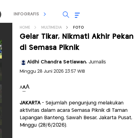
INFOGRAFIS
TV STREAMING
RADIO
HOME
MULTIMEDIA
FOTO
Gelar Tikar, Nikmati Akhir Pekan
di Semasa Piknik
Aldhi Chandra Setiawan,
Jurnalis
Minggu 28 Juni 2026 23:57 WIB
A
A
A
JAKARTA
- Sejumlah pengunjung melakukan
aktivitas dalam acara Semasa Piknik di Taman
Lapangan Banteng, Sawah Besar, Jakarta Pusat,
Minggu (28/6/2026).