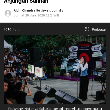
Anjungan Sarinah
Aldhi Chandra Setiawan
, Jurnalis
Jum'at 26 Juni 2026 22:21 WIB
Perbesar
Foto
1
/
5
Penyanyi Natasya Sabella tampil membuka panggung