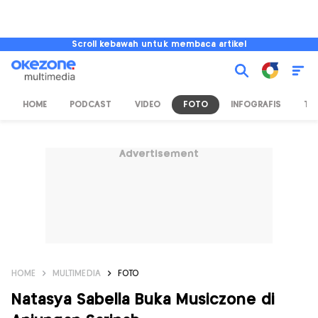
Scroll kebawah untuk membaca artikel
HOME
PODCAST
VIDEO
FOTO
INFOGRAFIS
TV
Advertisement
HOME
MULTIMEDIA
FOTO
Natasya Sabella Buka Musiczone di