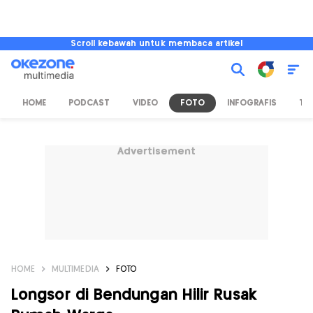
Scroll kebawah untuk membaca artikel
HOME
PODCAST
VIDEO
FOTO
INFOGRAFIS
TV
Advertisement
HOME
MULTIMEDIA
FOTO
Longsor di Bendungan Hilir Rusak