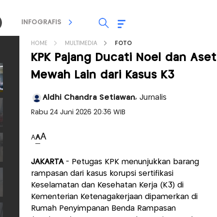
INFOGRAFIS
TV STREAMING
RADIO
HOME
MULTIMEDIA
FOTO
KPK Pajang Ducati Noel dan Aset
Mewah Lain dari Kasus K3
Aldhi Chandra Setiawan,
Jurnalis
Rabu 24 Juni 2026 20:36 WIB
A
A
A
JAKARTA
- Petugas KPK menunjukkan barang
rampasan dari kasus korupsi sertifikasi
Keselamatan dan Kesehatan Kerja (K3) di
Kementerian Ketenagakerjaan dipamerkan di
Rumah Penyimpanan Benda Rampasan