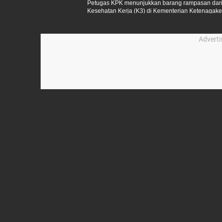
Petugas KPK menunjukkan barang rampasan dari k
Kesehatan Kerja (K3) di Kementerian Ketenaga
Benda Rampasan (Rupbasan) KPK, Cawang, Jakar
Advert