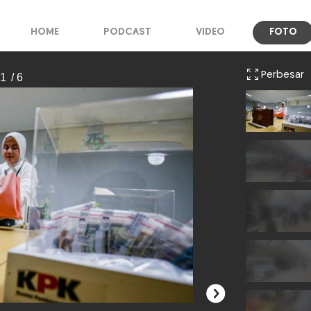
HOME
PODCAST
VIDEO
FOTO
Perbesar
 1
/ 6