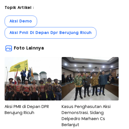
Topik Artikel :
Aksi Demo
Aksi Pmii Di Depan Dpr Berujung Ricuh
Foto Lainnya
Aksi PMII di Depan DPR
Kasus Penghasutan Aksi
Berujung Ricuh
Demonstrasi, Sidang
Delpedro Marhaen Cs
Berlanjut