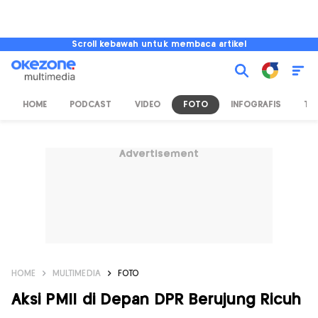
Scroll kebawah untuk membaca artikel
HOME
PODCAST
VIDEO
FOTO
INFOGRAFIS
TV
Advertisement
HOME
MULTIMEDIA
FOTO
Aksi PMII di Depan DPR Berujung Ricuh