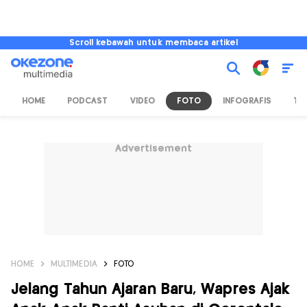
Scroll kebawah untuk membaca artikel
HOME
PODCAST
VIDEO
FOTO
INFOGRAFIS
TV
Advertisement
HOME
MULTIMEDIA
FOTO
Jelang Tahun Ajaran Baru, Wapres Ajak