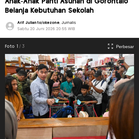
Anak-Anak Panti Asuhan di Gorontalo
Belanja Kebutuhan Sekolah
Arif Julianto/okezone
, Jurnalis
Sabtu 20 Juni 2026 20:55 WIB
Perbesar
Foto
1
/
3