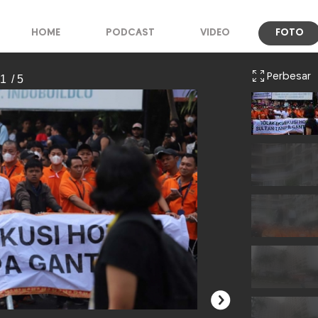
HOME
PODCAST
VIDEO
FOTO
Perbesar
 1
/ 5