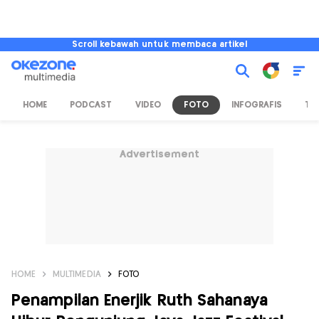
Scroll kebawah untuk membaca artikel
HOME
PODCAST
VIDEO
FOTO
INFOGRAFIS
TV
Advertisement
HOME
MULTIMEDIA
FOTO
Penampilan Enerjik Ruth Sahanaya