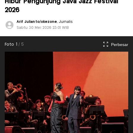
Hibur Pengunjung Java Jazz Festival
2026
Arif Julianto/okezone
, Jurnalis
Sabtu 30 Mei 2026 23:01 WIB
Perbesar
Foto
1
/
5