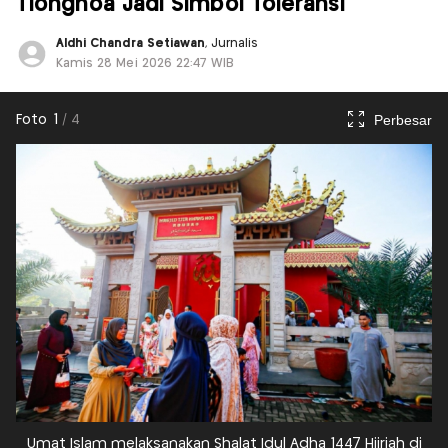
Tionghoa Jadi Simbol Toleransi
Aldhi Chandra Setiawan
, Jurnalis
Kamis 28 Mei 2026 22:47 WIB
Perbesar
Foto
1
/
4
Umat Islam melaksanakan Shalat Idul Adha 1447 Hijriah di