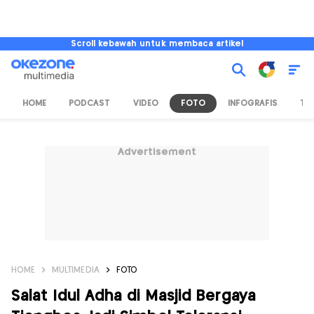
Scroll kebawah untuk membaca artikel
HOME
PODCAST
VIDEO
FOTO
INFOGRAFIS
TV
Advertisement
HOME
MULTIMEDIA
FOTO
Salat Idul Adha di Masjid Bergaya