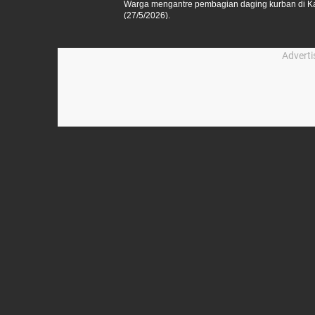
Warga mengantre pembagian daging kurban di Ka
(27/5/2026).
Advert