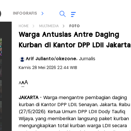
INFOGRAFIS
TV STREAMING
RADIO
HOME
MULTIMEDIA
FOTO
Warga Antusias Antre Daging
Kurban di Kantor DPP LDII Jakarta
Arif Julianto/okezone,
Jurnalis
Kamis 28 Mei 2026 22:44 WIB
A
A
A
JAKARTA
- Warga mengantre pembagian daging
kurban di Kantor DPP LDII, Senayan, Jakarta, Rabu
(27/5/2026). Ketua Umum DPP LDII Dody Taufiq
Wijaya, yang memberikan langsung paket kurban
mengungkapkan total kurban warga LDII secara