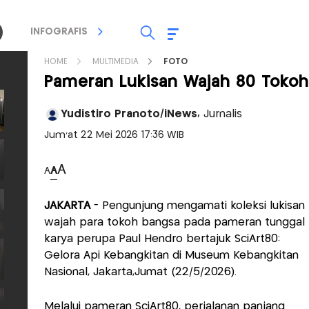
INFOGRAFIS
TV STREAMING
RADIO
HOME
MULTIMEDIA
FOTO
Pameran Lukisan Wajah 80 Tokoh
Yudistiro Pranoto/iNews,
Jurnalis
Jum'at 22 Mei 2026 17:36 WIB
A
A
A
JAKARTA
- Pengunjung mengamati koleksi lukisan
wajah para tokoh bangsa pada pameran tunggal
karya perupa Paul Hendro bertajuk SciArt80:
Gelora Api Kebangkitan di Museum Kebangkitan
Nasional, Jakarta,Jumat (22/5/2026).
Melalui pameran SciArt80, perjalanan panjang