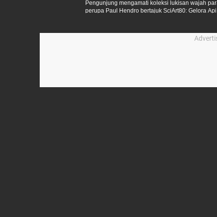
Pengunjung mengamati koleksi lukisan wajah pa
perupa Paul Hendro bertajuk SciArt80: Gelora A
Jakarta,Jumat (22/5/2026).
Advert