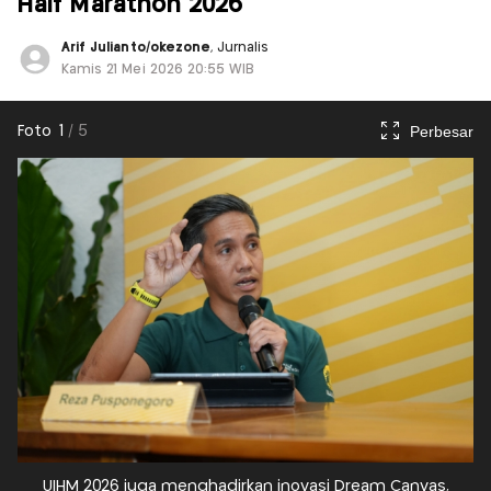
Half Marathon 2026
Arif Julianto/okezone
, Jurnalis
Kamis 21 Mei 2026 20:55 WIB
Perbesar
Foto
1
/
5
UIHM 2026 juga menghadirkan inovasi Dream Canvas,