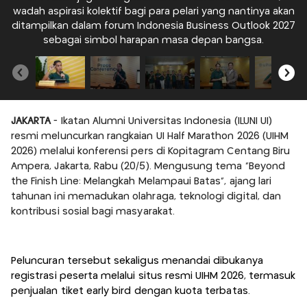
wadah aspirasi kolektif bagi para pelari yang nantinya akan
w
ditampilkan dalam forum Indonesia Business Outlook 2027
d
sebagai simbol harapan masa depan bangsa.
JAKARTA
- Ikatan Alumni Universitas Indonesia (ILUNI UI)
resmi meluncurkan rangkaian UI Half Marathon 2026 (UIHM
2026) melalui konferensi pers di Kopitagram Centang Biru
Ampera, Jakarta, Rabu (20/5). Mengusung tema “Beyond
the Finish Line: Melangkah Melampaui Batas”, ajang lari
tahunan ini memadukan olahraga, teknologi digital, dan
kontribusi sosial bagi masyarakat.
Peluncuran tersebut sekaligus menandai dibukanya
registrasi peserta melalui situs resmi UIHM 2026, termasuk
penjualan tiket early bird dengan kuota terbatas.