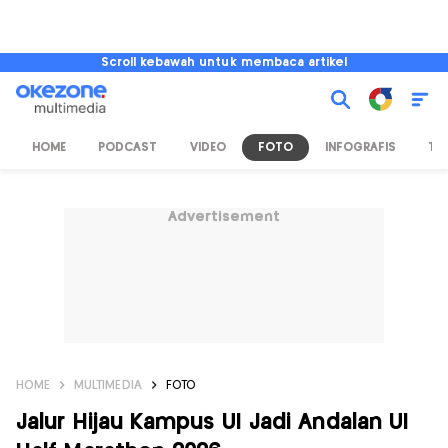
Scroll kebawah untuk membaca artikel
HOME
PODCAST
VIDEO
FOTO
INFOGRAFIS
TV
Advertisement
HOME
MULTIMEDIA
FOTO
Jalur Hijau Kampus UI Jadi Andalan UI