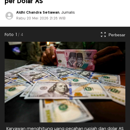
per Dolar AS
Aldhi Chandra Setiawan
, Jurnalis
Rabu 20 Mei 2026 21:28 WIB
Perbesar
Foto
1
/
4
Karyawan menghitung uang pecahan rupiah dan dolar AS