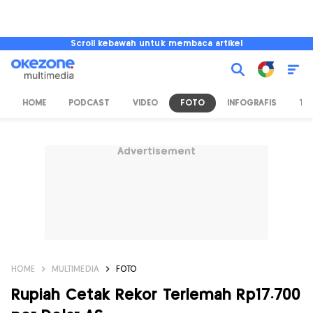
Scroll kebawah untuk membaca artikel
HOME
PODCAST
VIDEO
FOTO
INFOGRAFIS
TV
Advertisement
HOME
MULTIMEDIA
FOTO
Rupiah Cetak Rekor Terlemah Rp17.700