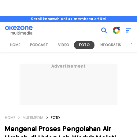
Scroll kebawah untuk membaca artikel
HOME
PODCAST
VIDEO
FOTO
INFOGRAFIS
TV
Advertisement
HOME
MULTIMEDIA
FOTO
Mengenal Proses Pengolahan Air