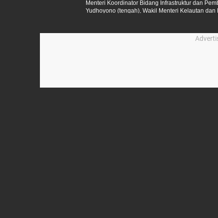
Menteri Koordinator Bidang Infrastruktur dan P
Yudhoyono (tengah), Wakil Menteri Kelautan dan P
Menteri Pendidikan Tinggi, Sains Dan Teknologi B
Informasi Geospasial Mohammad Arief Syafii (kiri
Arif Satria (kanan) saat menghadiri Kick-Off Meeti
Advert
Jawa Terpadu di Kementerian Kelautan dan Perika