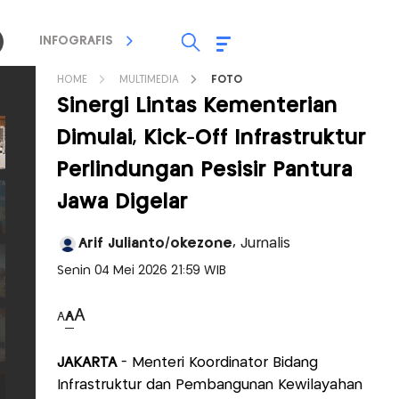
INFOGRAFIS
TV STREAMING
RADIO
HOME
MULTIMEDIA
FOTO
Sinergi Lintas Kementerian
Dimulai, Kick-Off Infrastruktur
Perlindungan Pesisir Pantura
Jawa Digelar
Arif Julianto/okezone,
Jurnalis
Senin 04 Mei 2026 21:59 WIB
A
A
A
JAKARTA
- Menteri Koordinator Bidang
Infrastruktur dan Pembangunan Kewilayahan