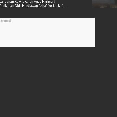
embangunan Kewilayahan Agus Harimurti
erikanan Didit Herdiawan Ashaf (kedua kiri),
rian Yuliarto (kedua kanan), Plt Kepala Badan
) dan Kepala Badan Riset dan Inovasi Nasional
ng Infrastruktur Perlindungan Pesisir Pantura
isement
nan, Jakarta, Senin (4/5/2026).