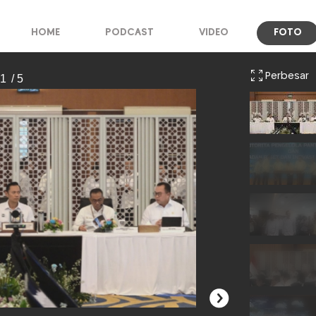
HOME
PODCAST
VIDEO
FOTO
Perbesar
 1
/ 5