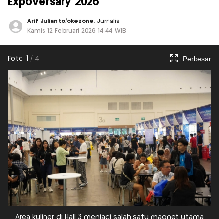
Expoversary 2026
Arif Julianto/okezone
, Jurnalis
Kamis 12 Februari 2026 14:44 WIB
Perbesar
Foto
1
/
4
Area kuliner di Hall 3 menjadi salah satu magnet utama