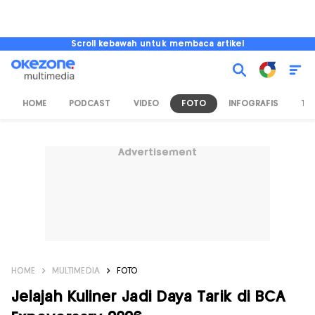
Scroll kebawah untuk membaca artikel
HOME
PODCAST
VIDEO
FOTO
INFOGRAFIS
TV
Advertisement
HOME
MULTIMEDIA
FOTO
Jelajah Kuliner Jadi Daya Tarik di BCA